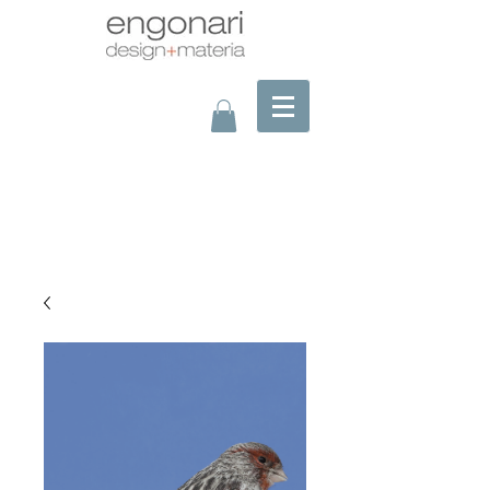
montaje a la foto?/assembling picture?