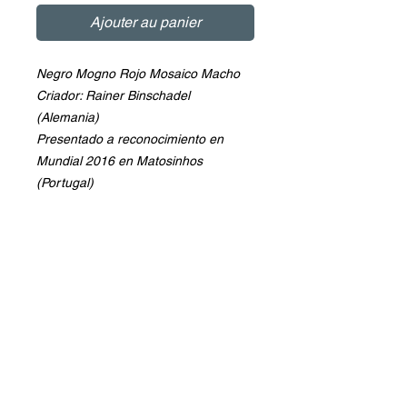
Ajouter au panier
Negro Mogno Rojo Mosaico Macho

Criador: Rainer Binschadel 
(Alemania)

Presentado a reconocimiento en 
Mundial 2016 en Matosinhos 
(Portugal)

Fotografía: Antonio J. Sanz
DETALLES DEL
PRODUCTO
Fotografía original firmada por el
RETURN AND REFUND
autor.
POLICY
Impresión Glicée en laboratorio
profesional "fine art" en máximas
I’m a Return and Refund policy. I’m a
calidades.
great place to let your customers