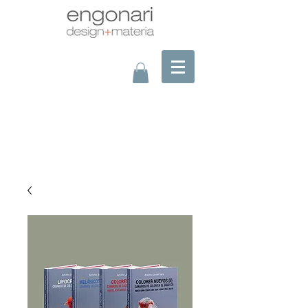
montaje a la foto?/assembling picture?